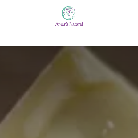
Escuela
Calendario
Blog
Quiénes somos
#No t