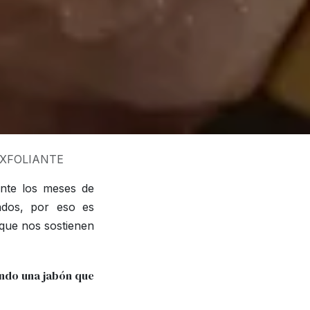
XFOLIANTE
nte l
os meses de
dados, por eso es
 que nos sostienen
ndo una jabón que