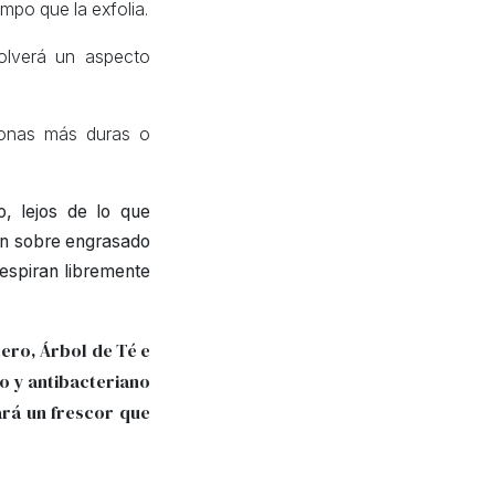
empo que la exfolia.
volverá un aspecto
zonas más duras o
, lejos de lo que
 un sobre engrasado
respiran libremente
ero, Árbol de Té e
o y antibacteriano
ará un frescor que