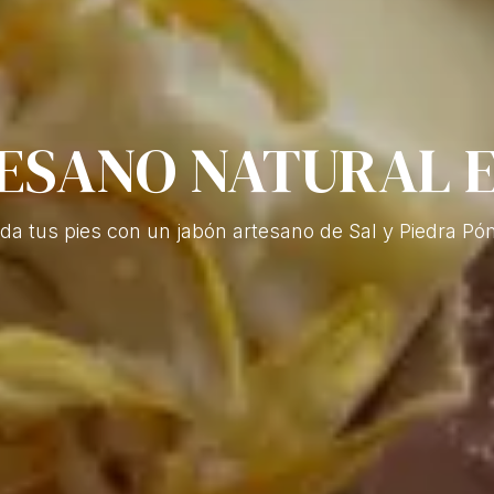
ESANO NATURAL 
da tus pies con un jabón artesano de Sal y Piedra P