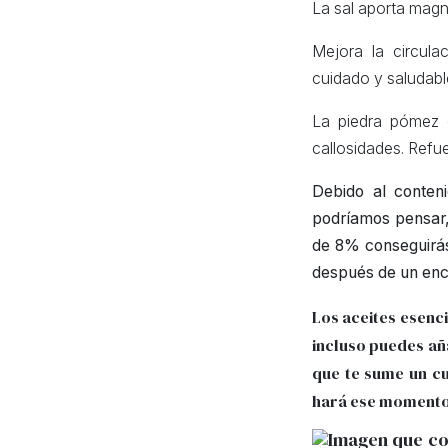
La sal aporta magne
Mejora la circula
cuidado y saludabl
La piedra pómez e
callosidades. Refue
Debido al conten
podríamos pensar, 
de 8% conseguirás 
después de un enc
Los aceites esenc
incluso puedes añ
que te sume un cu
hará ese momento