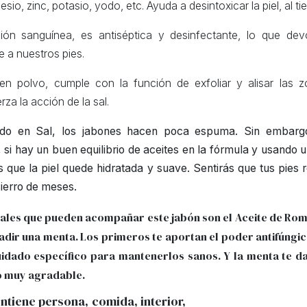
sio, zinc, potasio, yodo, etc. Ayuda a desintoxicar la piel, al ti
ción sanguínea, es antiséptica y desinfectante, lo que de
e a nuestros pies.
n polvo, cumple con la función de exfoliar y alisar las 
rza la acción de la sal.
ido en Sal, los jabones hacen poca espuma. Sin embargo
si hay un buen equilibrio de aceites en la fórmula y usando
que la piel quede hidratada y suave. Sentirás que tus pies 
ierro de meses.
iales que pueden acompañar este jabón son el Aceite de Rom
adir una menta. Los primeros te aportan el poder antifúngic
idado específico para mantenerlos sanos. Y la menta te d
 muy agradable.