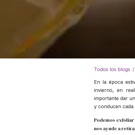
Todos los blogs
En la época estiv
invierno, en rea
importante dar un
y conducen cada d
Podemos exfoliar 
nos ayude a retir