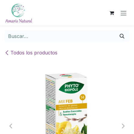
Ir al contenido
Todos los productos