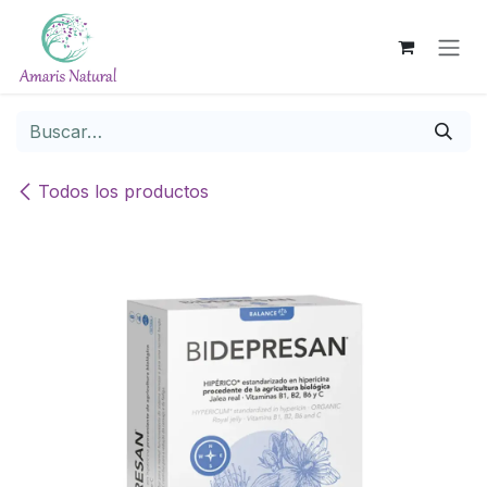
Ir al contenido
Todos los productos