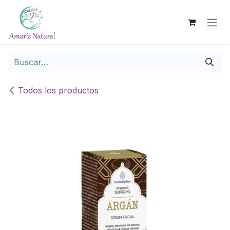
Ir al contenido
Todos los productos