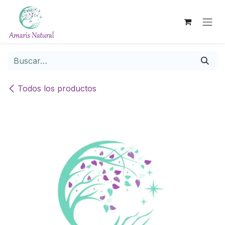
Ir al contenido
Todos los productos