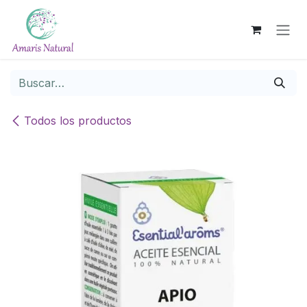
Ir al contenido
Todos los productos