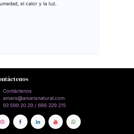
umedad, el calor y la luz.
ontáctenos
Contáctenos
amaris@amarisnatural.com
93 599 20 29 / 686 229 215