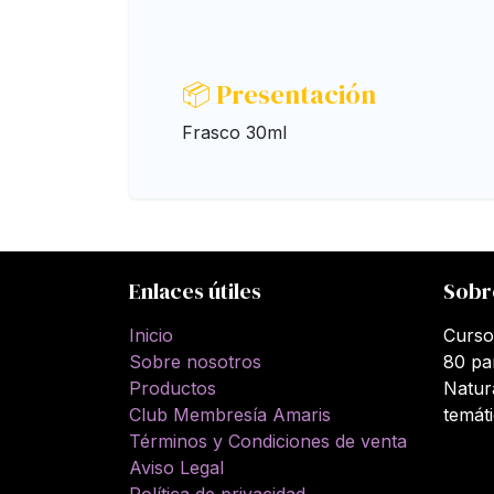
📦 Presentación
Frasco 30ml
Enlaces útiles
Sobr
Inicio
Curso
Sobre nosotros
80 pa
Productos
Natur
Club Membresía Amaris
temát
Términos y Condiciones de venta
Aviso Legal