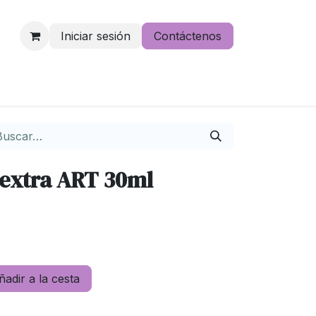
Iniciar sesión
Contáctenos
e lo pierdas
extra ART 30ml
adir a la cesta