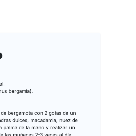
o
l.
rus bergamia).
a de bergamota con 2 gotas de un
endras dulces, macadamia, nuez de
a palma de la mano y realizar un
de las muñecas 2-3 veces al día.