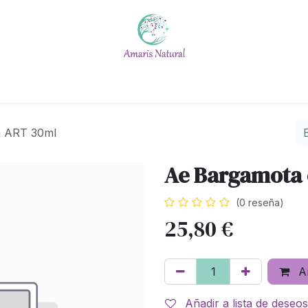
Escuela
Calendario
Blog
Quiénes somos
#No t
a ART 30ml
Ae Bargamota 
(0 reseña)
25,80
€
Añ
Añadir a lista de deseos