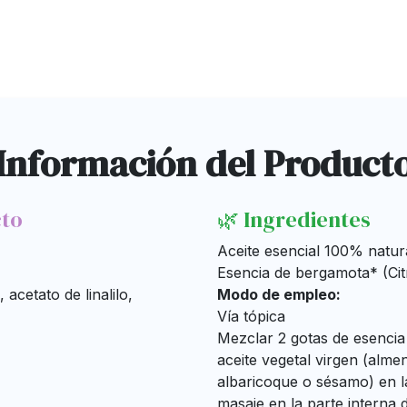
Información del Product
cto
🌿 Ingredientes
Aceite esencial 100% natura
Esencia de bergamota* (Cit
acetato de linalilo,
Modo de empleo:
Vía tópica
Mezclar 2 gotas de esenci
aceite vegetal virgen (alm
albaricoque o sésamo) en l
masaje en la parte interna 