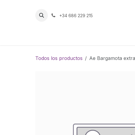
Ir al contenido
+34 686 229 215
Inicio
Tienda
Todos los productos
Ae Bargamota extr