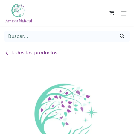
Ir al contenido
Todos los productos