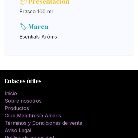
📦 Presentación
Frasco 100 ml
🏷️ Marca
Esentials Arôms
Enlaces útiles
Inicio
Sobre nosotros
Productos
Club Membresía Amaris
Términos y Condiciones de venta
Aviso Legal
Política de privacidad