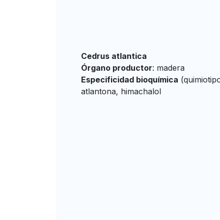
Cedrus atlantica
Órgano productor
: madera
Especificidad bioquímica
(quimiotipo
atlantona, himachalol