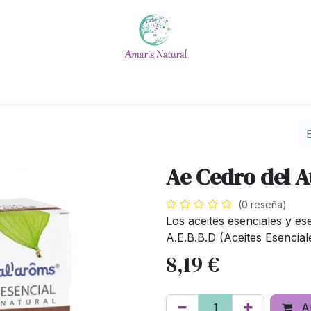
Escuela
Calendario
Blog
Quiénes somos
#No t
Ae Cedro del A
(0 reseña)
Los aceites esenciales y es
A.E.B.B.D (Aceites Esencial
8,19
€
Añ