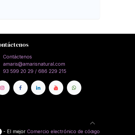
ontáctenos
Contáctenos
amaris@amarisnatural.com
93 599 20 29 / 686 229 215
- El mejor
Comercio electrónico de código