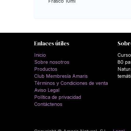
Frasco 10ml
Enlaces útiles
Sobr
Inicio
Curso
Sobre nosotros
80 pa
Productos
Natur
Club Membresía Amaris
temát
Términos y Condiciones de venta
Aviso Legal
Política de privacidad
Contáctenos