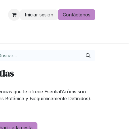
Iniciar sesión
Contáctenos
e lo pierdas
tlas
encias que te ofrece Esential’Arôms son
es Botánica y Bioquímicamente Definidos).
adir a la cesta