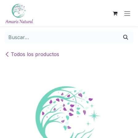
Ir al contenido
Todos los productos