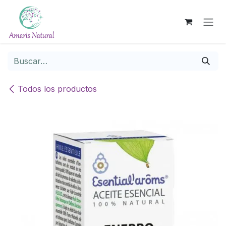
Ir al contenido
Todos los productos