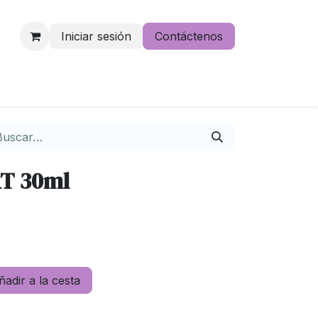
Iniciar sesión
Contáctenos
e lo pierdas
RT 30ml
adir a la cesta