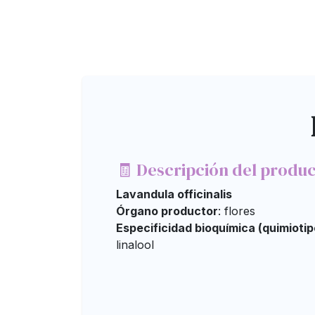
🧾 Descripción del produ
Lavandula officinalis
Órgano productor
: flores
Especificidad bioquímica (quimiotip
linalool