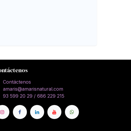
ontáctenos
Contáctenos
amaris@amarisnatural.com
93 599 20 29 / 686 229 215