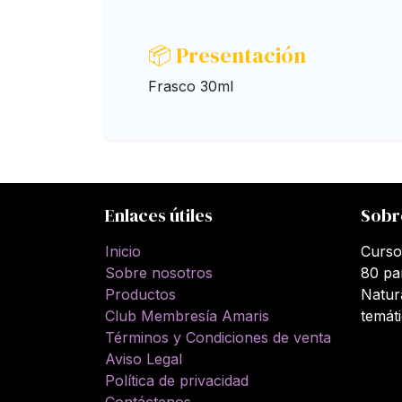
📦 Presentación
Frasco 30ml
Enlaces útiles
Sobr
Inicio
Curso
Sobre nosotros
80 pa
Productos
Natur
Club Membresía Amaris
temát
Términos y Condiciones de venta
Aviso Legal
Política de privacidad