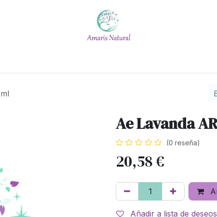
Escuela
Calendario
Blog
Quiénes somos
#No t
0ml
Ae Lavanda A
(0 reseña)
20,58
€
Añ
Añadir a lista de deseos