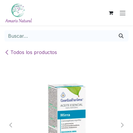
Ir al contenido
Todos los productos