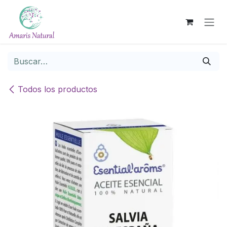
Ir al contenido
Todos los productos