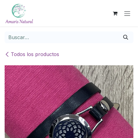
Ir al contenido
Todos los productos