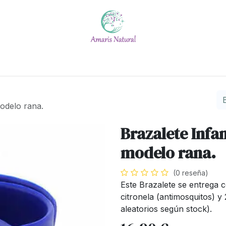
Escuela
Calendario
Blog
Quiénes somos
#No t
modelo rana.
Brazalete Infan
modelo rana.
(0 reseña)
Este Brazalete se entrega 
citronela (antimosquitos) y 
aleatorios según stock).