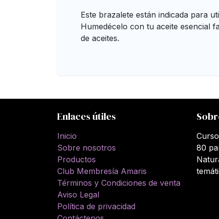
Este brazalete están indicada para uti
Humedécelo con tu aceite esencial f
de aceites.
Enlaces útiles
Sobr
Inicio
Curso
Sobre nosotros
80 pa
Productos
Natur
Club Membresía Amaris
temát
Términos y Condiciones de venta
Aviso Legal
Política de privacidad
Contáctenos