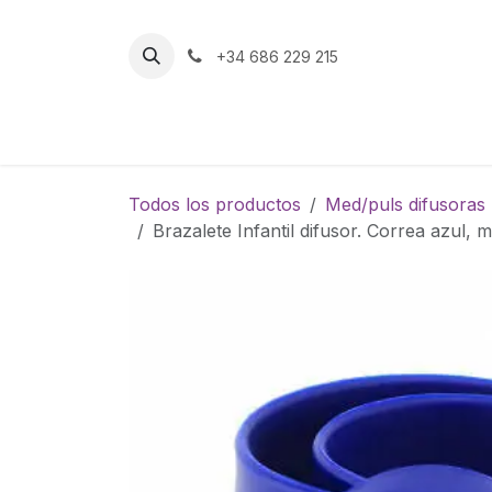
Ir al contenido
+34 686 229 215
Inicio
Tienda
Todos los productos
Med/puls difusoras
Brazalete Infantil difusor. Correa azul, 