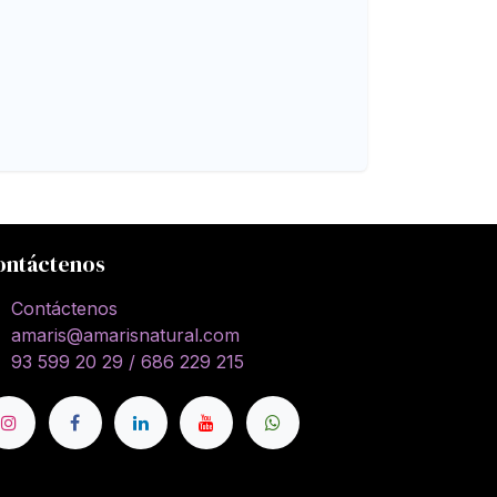
ontáctenos
Contáctenos
amaris@amarisnatural.com
93 599 20 29 / 686 229 215