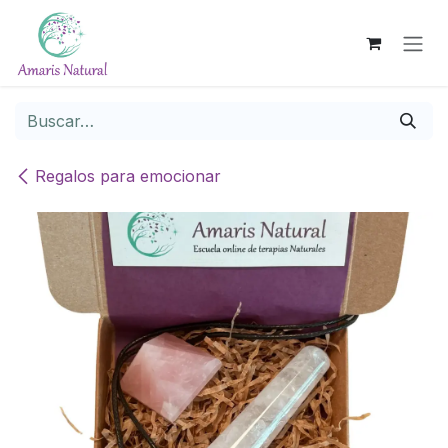
Ir al contenido
Regalos para emocionar