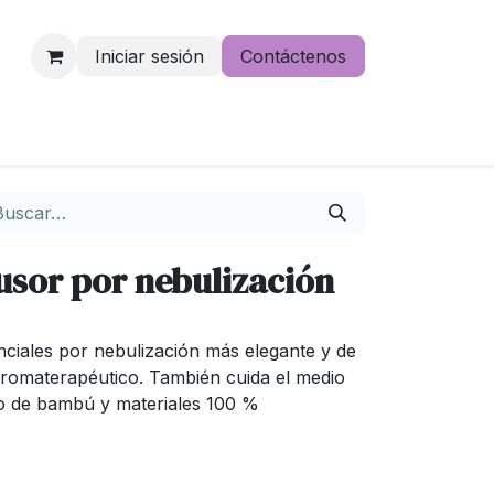
Iniciar sesión
Contáctenos
e lo pierdas
usor por nebulización
enciales por nebulización más elegante y de
aromaterapéutico. También cuida el medio
o de bambú y materiales 100 %