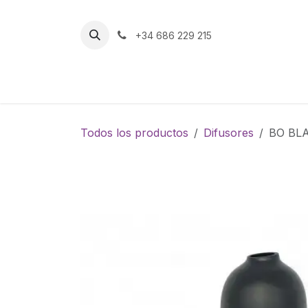
Ir al contenido
+34 686 229 215
Inicio
Tienda
Todos los productos
Difusores
BO BLA