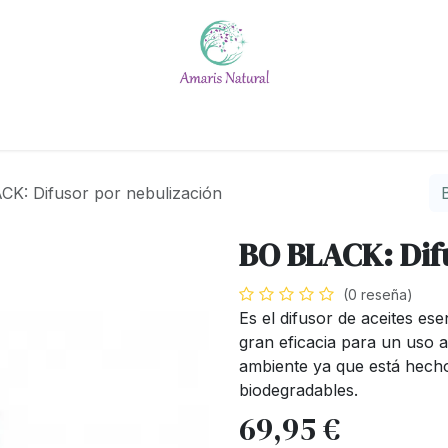
Escuela
Calendario
Blog
Quiénes somos
#No t
CK: Difusor por nebulización
BO BLACK: Dif
(0 reseña)
Es el difusor de aceites es
gran eficacia para un uso 
ambiente ya que está hech
biodegradables.
69,95
€