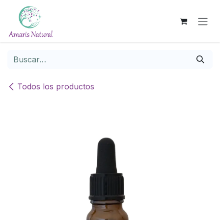
Ir al contenido
Todos los productos