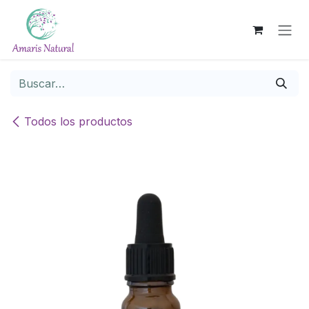
Ir al contenido
Todos los productos