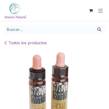
Ir al contenido
Todos los productos