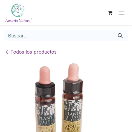
Ir al contenido
Todos los productos