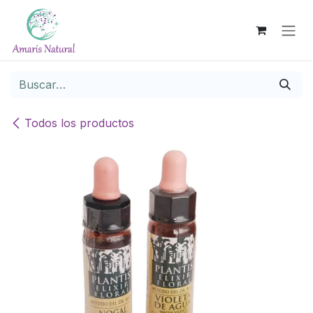
Ir al contenido
Todos los productos