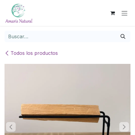
Ir al contenido
Todos los productos