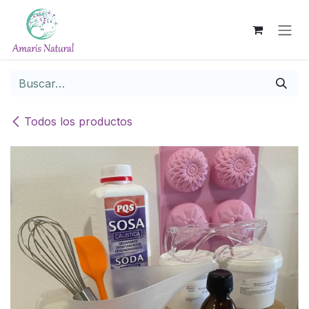
Ir al contenido
Todos los productos