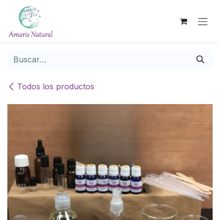
Ir al contenido
Todos los productos