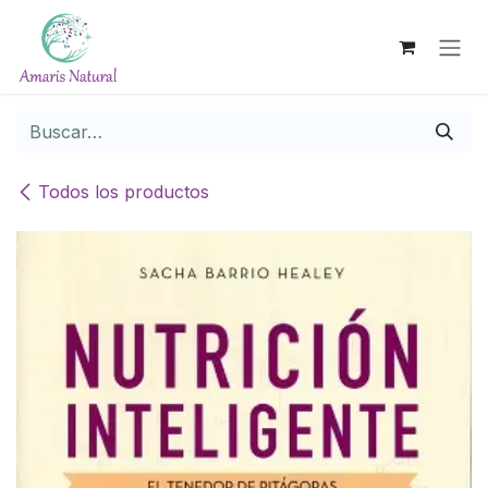
Ir al contenido
Todos los productos