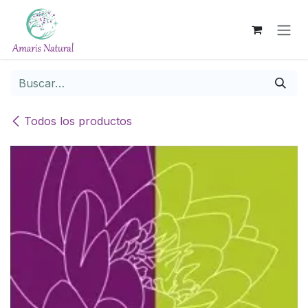
Ir al contenido
Todos los productos