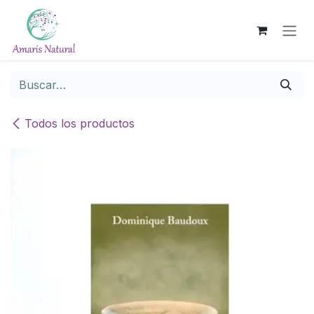
Ir al contenido
Todos los productos