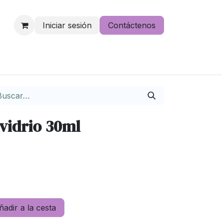
Iniciar sesión
Contáctenos
e lo pierdas
vidrio 30ml
adir a la cesta