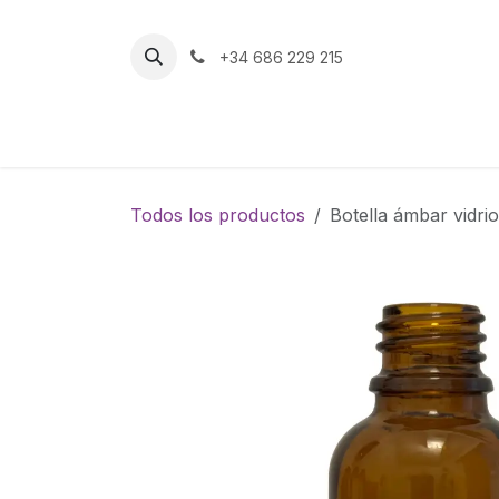
Ir al contenido
+34 686 229 215
Inicio
Tienda
Todos los productos
Botella ámbar vidri