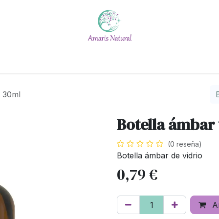
Escuela
Calendario
Blog
Quiénes somos
#No t
o 30ml
Botella ámbar 
(0 reseña)
Botella ámbar de vidrio
0,79
€
Añ