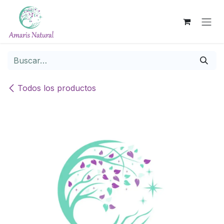
Ir al contenido
Todos los productos