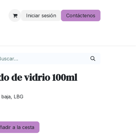
Iniciar sesión
Contáctenos
e lo pierdas
do de vidrio 100ml
 baja, LBG
adir a la cesta