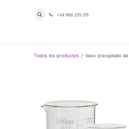
Ir al contenido
+34 686 229 215
Inicio
Tienda
Todos los productos
Vaso precipitado de