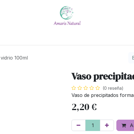
Escuela
Calendario
Blog
Quiénes somos
#No t
 vidrio 100ml
Vaso precipita
(0 reseña)
Vaso de precipitados forma
2,20
€
Añ