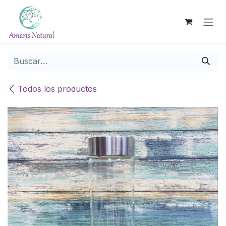
Ir al contenido
Todos los productos