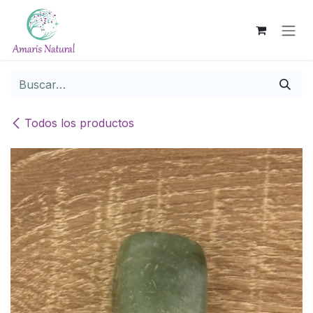
Ir al contenido
Todos los productos