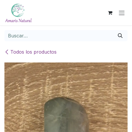
Ir al contenido
Todos los productos