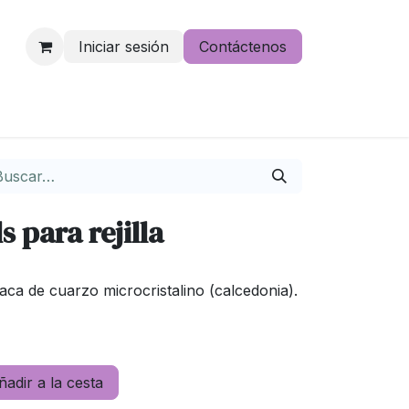
Iniciar sesión
Contáctenos
e lo pierdas
s para rejilla
aca de cuarzo microcristalino (calcedonia).
adir a la cesta