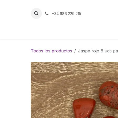
Ir al contenido
+34 686 229 215
Inicio
Tienda
Todos los productos
Jaspe rojo 6 uds par