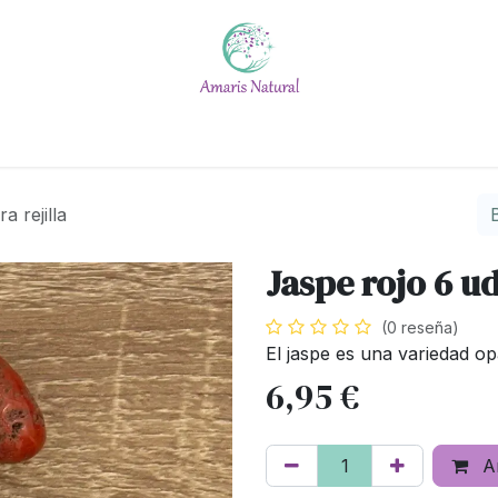
Escuela
Calendario
Blog
Quiénes somos
#No t
a rejilla
Jaspe rojo 6 ud
(0 reseña)
El jaspe es una variedad op
6,95
€
Añ