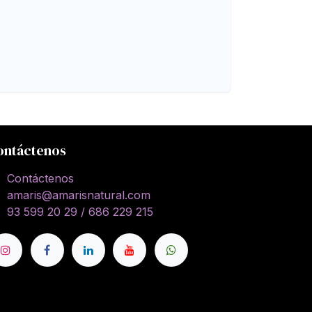
ontáctenos
Contáctenos
amaris@amarisnatural.com
93 599 20 29 / 686 229 215