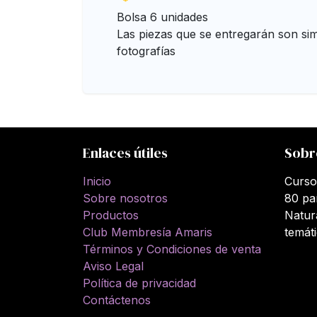
Bolsa 6 unidades
Las piezas que se entregarán son simi
fotografías
Enlaces útiles
Sobr
Inicio
Curso
Sobre nosotros
80 pa
Productos
Natur
Club Membresía Amaris
temát
Términos y Condiciones de venta
Aviso Legal
Política de privacidad
Contáctenos