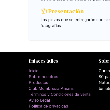
📦 Presentación
Las piezas que se entregarán son simi
fotografías
Enlaces útiles
Sobr
Inicio
Curso
Sobre nosotros
80 pa
Productos
Natur
Club Membresía Amaris
temát
Términos y Condiciones de venta
Aviso Legal
Política de privacidad