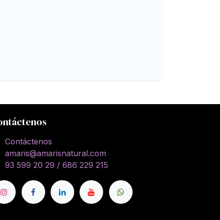
ontáctenos
Contáctenos
amaris@amarisnatural.com
93 599 20 29 / 686 229 215