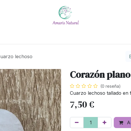
Escuela
Calendario
Blog
Quiénes somos
#No t
Cuarzo lechoso
Corazón plano
(0 reseña)
Cuarzo lechoso tallado en 
7,50
€
Añ