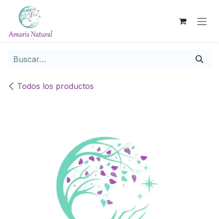
Ir al contenido
Todos los productos