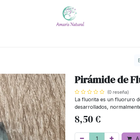
Escuela
Calendario
Blog
Quiénes somos
#No t
Pirámide de Fl
(0 reseña)
La fluorita es un fluoruro d
desarrollados, normalmente
8,50
€
Añ