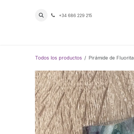
Ir al contenido
+34 686 229 215
Inicio
Tienda
Todos los productos
Pirámide de Fluorita