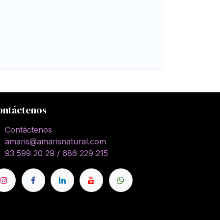
ontáctenos
Contáctenos
amaris@amarisnatural.com
93 599 20 29 / 686 229 215