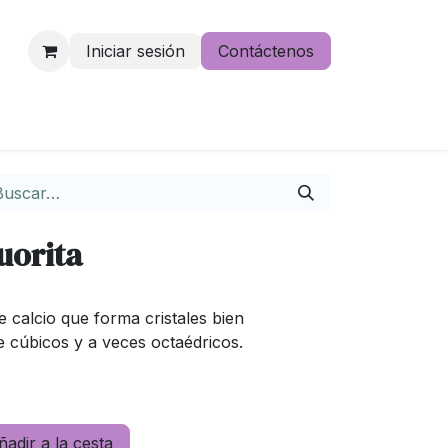
Iniciar sesión
Contáctenos
e lo pierdas
uorita
e calcio que forma cristales bien
 cúbicos y a veces octaédricos.
adir a la cesta