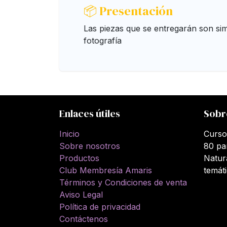
📦 Presentación
Las piezas que se entregarán son simi
fotografí­a
Enlaces útiles
Sobr
Inicio
Curso
Sobre nosotros
80 pa
Productos
Natur
Club Membresía Amaris
temát
Términos y Condiciones de venta
Aviso Legal
Política de privacidad
Contáctenos