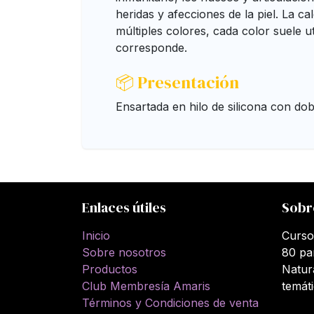
heridas y afecciones de la piel. La ca
múltiples colores, cada color suele ut
corresponde.
📦 Presentación
Ensartada en hilo de silicona con dob
Enlaces útiles
Sobr
Inicio
Curso
Sobre nosotros
80 pa
Productos
Natur
Club Membresía Amaris
temát
Términos y Condiciones de venta