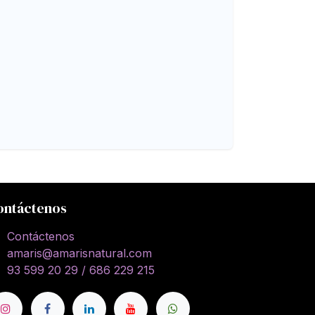
ontáctenos
Contáctenos
amaris@amarisnatural.com
93 599 20 29 / 686 229 215