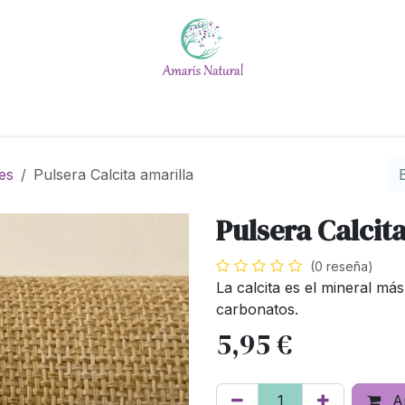
Escuela
Calendario
Blog
Quiénes somos
#No t
es
Pulsera Calcita amarilla
Pulsera Calcit
(0 reseña)
La calcita es el mineral má
carbonatos.
5,95
€
Añ