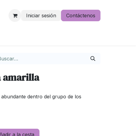
Iniciar sesión
Contáctenos
e lo pierdas
a amarilla
s abundante dentro del grupo de los
adir a la cesta