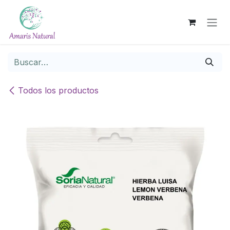
Ir al contenido
Todos los productos