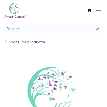
Ir al contenido
Todos los productos