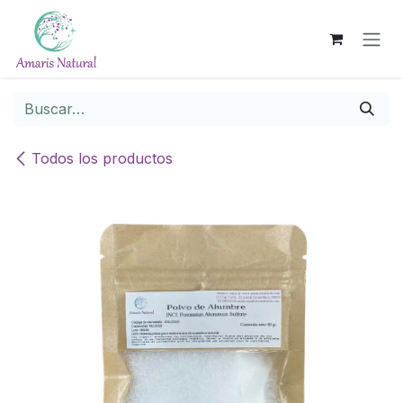
Ir al contenido
Todos los productos