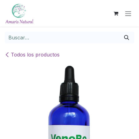
Ir al contenido
Todos los productos