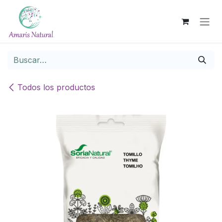
Ir al contenido
Todos los productos