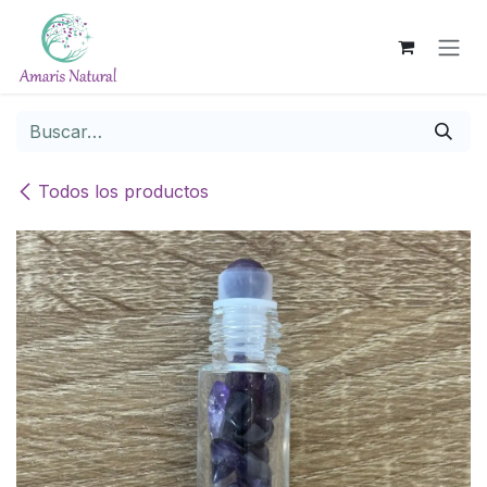
Ir al contenido
Todos los productos