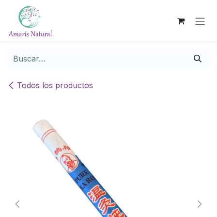
Ir al contenido
Todos los productos