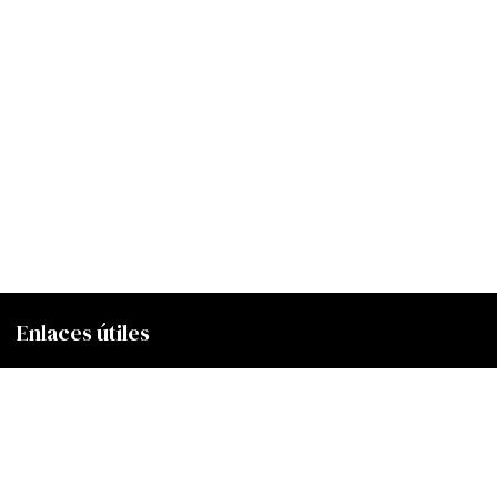
Enlaces útiles
Inicio
Sobre nosotros
Productos
Club Membresía Amaris
Términos y Condiciones de venta