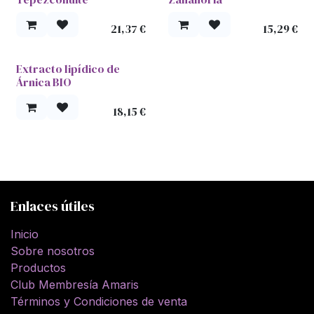
21,37
€
15,29
€
Extracto lipídico de
Árnica BIO
18,15
€
Enlaces útiles
Inicio
Sobre nosotros
Productos
Club Membresía Amaris
Términos y Condiciones de venta