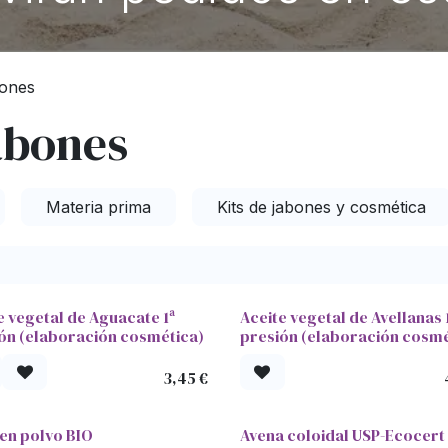
bones
abones
Materia prima
Kits de jabones y cosmética
e vegetal de Aguacate 1ª
Aceite vegetal de Avellanas 
ón (elaboración cosmética)
presión (elaboración cosmé
3,45
€
en polvo BIO
Avena coloidal USP-Ecocert