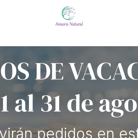
Escuela
Calendario
Blog
Quiénes somos
#No t
OS DE VACA
 1 al 31 de ag
virán pedidos en es