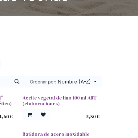
Nombre (A-Z)
Ordenar por:
1ª
Aceite vegetal de lino 100 ml ART
tica)
(elaboraciones)
4,60
€
5,80
€
Batidora de acero inoxidable