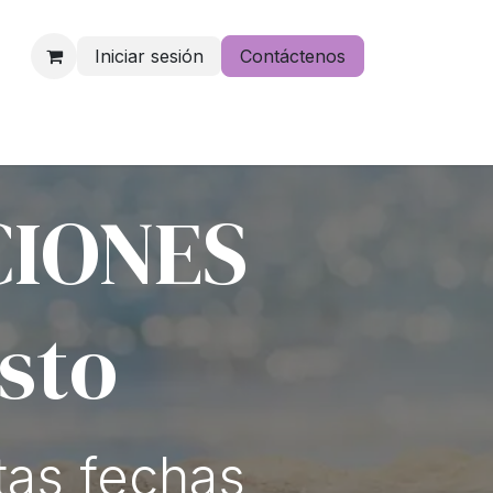
Iniciar sesión
Contáctenos
e lo pierdas
CIONES
osto
tas fechas