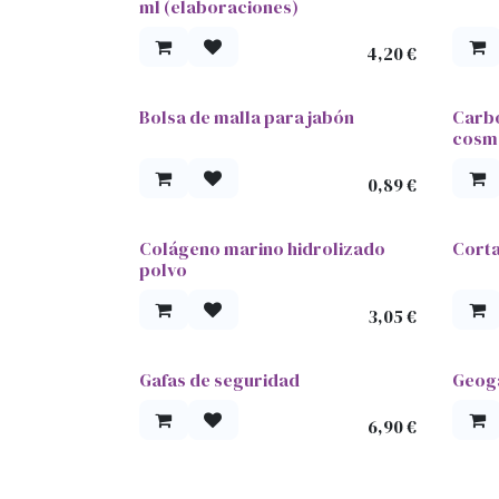
ml (elaboraciones)
4,20
€
Bolsa de malla para jabón
Carbó
cosm
0,89
€
Colágeno marino hidrolizado
Corta
polvo
3,05
€
Gafas de seguridad
Geog
6,90
€