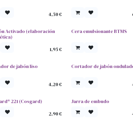
4,50
€
n Activado (elaboración
Cera emulsionante BTMS
ética)
1,95
€
dor de jabón liso
Cortador de jabón ondulad
4,20
€
ard® 221 (Cosgard)
Jarra de embudo
2,90
€