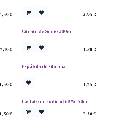
6,50
€
2,95
€
Citrato de Sodio 200gr
7,10
€
4,30
€
o
Espátula de silicona
4,50
€
1,75
€
Lactato de sodio al 60 % 150ml
4,50
€
3,50
€